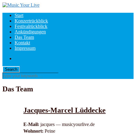
Start
Konzertrückblick
Festivalrückblick
Ankündigungen
Das Team
Kontakt
Impressum
Das Team
Jacques-Marcel Lüddecke
E-Mail:
jacques — musicyourlive.de
Wohnort:
Peine