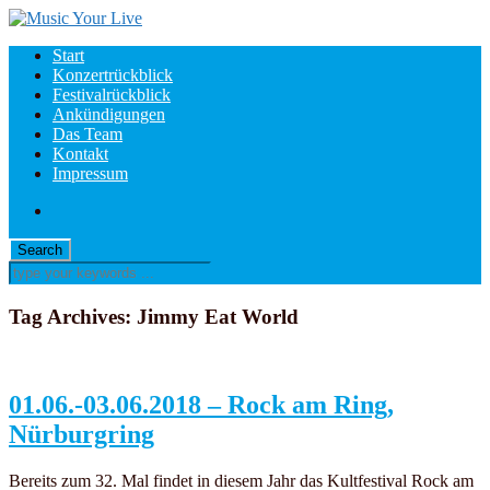
Start
Konzertrückblick
Festivalrückblick
Ankündigungen
Das Team
Kontakt
Impressum
Tag Archives:
Jimmy Eat World
01.06.-03.06.2018 – Rock am Ring,
Nürburgring
Bereits zum 32. Mal findet in diesem Jahr das Kultfestival Rock am